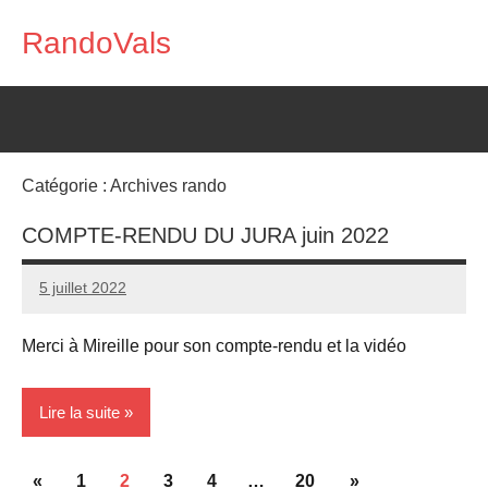
Aller
RandoVals
au
Marche
contenu
Nature
Rencontre
Catégorie :
Archives rando
COMPTE-RENDU DU JURA juin 2022
5 juillet 2022
RandoVals
Merci à Mireille pour son compte-rendu et la vidéo
Lire la suite
Pagination
Archives
Publications
Articles
«
1
2
3
4
…
20
»