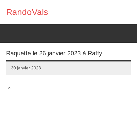
Aller
RandoVals
au
Marche
contenu
Nature
Rencontre
Raquette le 26 janvier 2023 à Raffy
30 janvier 2023
RandoVals