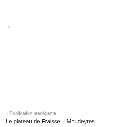
Navigation
Publication précédente
RandoVals
Le plateau de Fraisse – Moudeyres
de