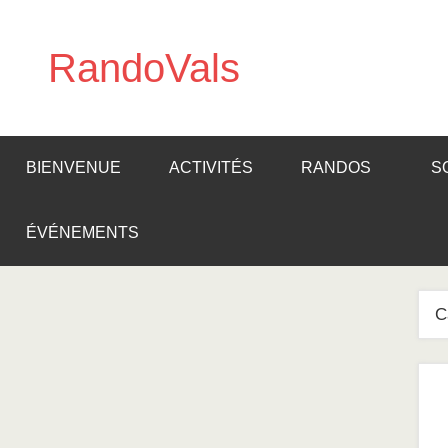
Aller
au
RandoVals
contenu
Marche
Nature
Rencontre
BIENVENUE
ACTIVITÉS
RANDOS
S
ÉVÉNEMENTS
C