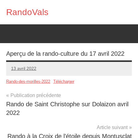
Aller
RandoVals
au
Marche
contenu
Nature
Rencontre
Aperçu de la rando-culture du 17 avril 2022
13 avril 2022
RandoVals
Rando-des-morilles-2022
Télécharger
Navigation
Publication précédente
Photos
Rando de Saint Christophe sur Dolaizon avril
de
2022
l’article
Article suivant
Rando à la Croix de l’étoile depuis Montusclat