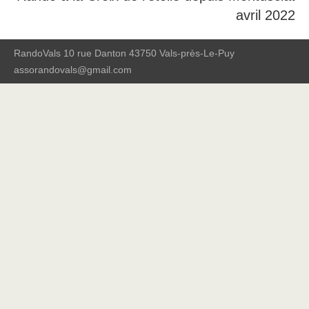
avril 2022
RandoVals 10 rue Danton 43750 Vals-près-Le-Puy
assorandovals@gmail.com