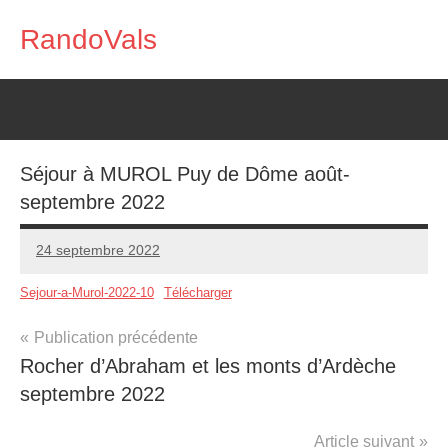
Aller
RandoVals
au
Marche
contenu
Nature
Rencontre
Séjour à MUROL Puy de Dôme août-
septembre 2022
24 septembre 2022
RandoVals
Sejour-a-Murol-2022-10
Télécharger
Navigation
Publication précédente
Photos
Rocher d’Abraham et les monts d’Ardèche
de
septembre 2022
l’article
Article suivant