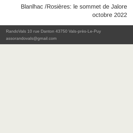
Blanlhac /Rosières: le sommet de Jalore
octobre 2022
RandoVals 10 rue Danton 43750 Vals-près-Le-Puy
assorandovals@gmail.com