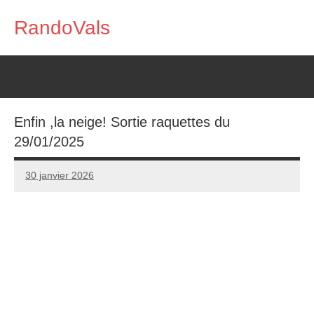
Aller
RandoVals
au
Marche
contenu
Nature
Rencontre
Enfin ,la neige! Sortie raquettes du
29/01/2025
30 janvier 2026
RandoVals