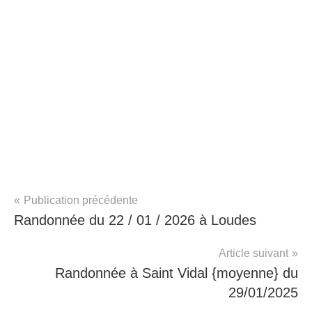
Navigation
Publication précédente
RandoVals
Randonnée du 22 / 01 / 2026 à Loudes
de
l’article
Article suivant
Randonnée à Saint Vidal {moyenne} du
29/01/2025