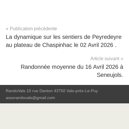
Navigation
Publication précédente
RandoVals
La dynamique sur les sentiers de Peyredeyre
de
au plateau de Chaspinhac le 02 Avril 2026 .
l’article
Article suivant
Randonnée moyenne du 16 Avril 2026 à
Seneujols.
RandoVals 10 rue Danton 43750 Vals-près-Le-Puy
assorandovals@gmail.com